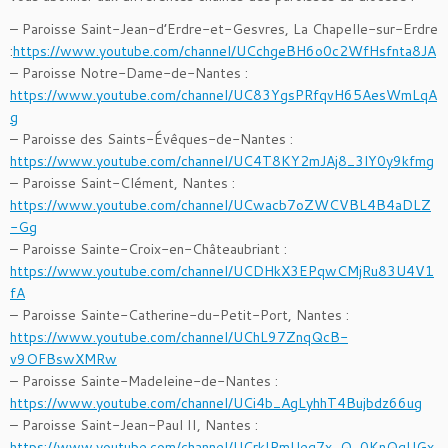
– Paroisse Saint-Jean-d’Erdre-et-Gesvres, La Chapelle-sur-Erdre
:
https://www.youtube.com/channel/UCchgeBH6o0c2WfHsfnta8JA
– Paroisse Notre-Dame-de-Nantes :
https://www.youtube.com/channel/UC83YgsPRfqvH65AesWmLqA
g
– Paroisse des Saints-Évêques-de-Nantes :
https://www.youtube.com/channel/UC4T8KY2mJAj8_3lY0y9kfmg
– Paroisse Saint-Clément, Nantes :
https://www.youtube.com/channel/UCwacb7oZWCVBL4B4aDLZ
-Gg
– Paroisse Sainte-Croix-en-Châteaubriant :
https://www.youtube.com/channel/UCDHkX3EPqwCMjRu83U4V1
fA
– Paroisse Sainte-Catherine-du-Petit-Port, Nantes :
https://www.youtube.com/channel/UChL97ZnqQcB-
v9OFBswXMRw
– Paroisse Sainte-Madeleine-de-Nantes :
https://www.youtube.com/channel/UCi4b_AgLyhhT4Bujbdz66ug
– Paroisse Saint-Jean-Paul II, Nantes :
https://www.youtube.com/channel/UCrkIPmUeg7x_Q_0KnQqUGx