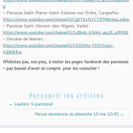
g
– Paroisse Saint-Pierre-Saint-Etienne-sur-Erdre, Carquefou :
https://www.youtube.com/channel/UCg6YVcfztCTEfWkrmuLaJbw
– Paroisse Saint-Vincent-des-Vignes, Vallet :
https://www.youtube.com/channel/UCx8bvb_6SArn_euL8_plMSQ
– Diocèse de Nantes :
https://www.youtube.com/channel/UCGGHHq-fSOrCoyp-
hQ8lKEw
N’hésitez pas, non plus, à visiter les pages facebook des paroisses
– pas besoin d’avoir un compte pour les consulter !
Parcourir les articles
←
Laudato Si paroissial
Messe dominicale du dimanche 10 mai 10:45
→